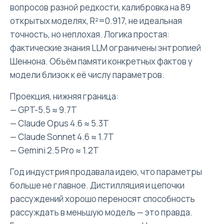
вопросов разной редкости, калибровка на 89
открытых моделях, R²=0.917, не идеальная
точность, но неплохая. Логика простая:
фактические знания LLM ограничены энтропией
Шеннона. Объём памяти конкретных фактов у
модели близок к её числу параметров.
Проекция, нижняя граница:
— GPT-5.5 ≈ 9.7T
— Claude Opus 4.6 ≈ 5.3T
— Claude Sonnet 4.6 ≈ 1.7T
— Gemini 2.5 Pro ≈ 1.2T
Год индустрия продавала идею, что параметры
больше не главное. Дистилляция и цепочки
рассуждений хорошо переносят способность
рассуждать в меньшую модель — это правда.