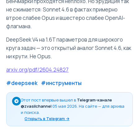
Бенчмарки проходятся неплохо. Но эрудиция так
не сжимается: Sonnet 4.6 в фактах примерно
втрое слабее Opus и вшестеро слабее OpenAI-
флагмана.
DeepSeek V4 на 1.6T параметров для широкого
круга задач — это открытый аналог Sonnet 4.6, как
ни крути. Не Opus.
arxiv.org/pdf/2604.24827
#deepseek
#инструменты
Этот пост впервые вышел в
Telegram-канале
@zvasilchannel
05 мая 2026
. На сайте — для архива
и поиска.
Открыть в Telegram →