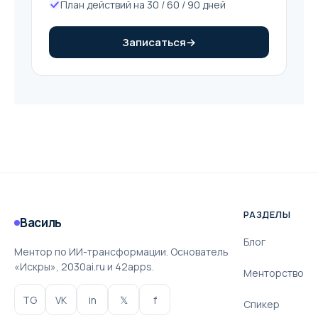
План действий на 30 / 60 / 90 дней
Записаться
→
РАЗДЕЛЫ
Василь
Блог
Ментор по ИИ-трансформации. Основатель
«Искры», 2030ai.ru и 42apps.
Менторство
TG
VK
in
𝕏
f
Спикер