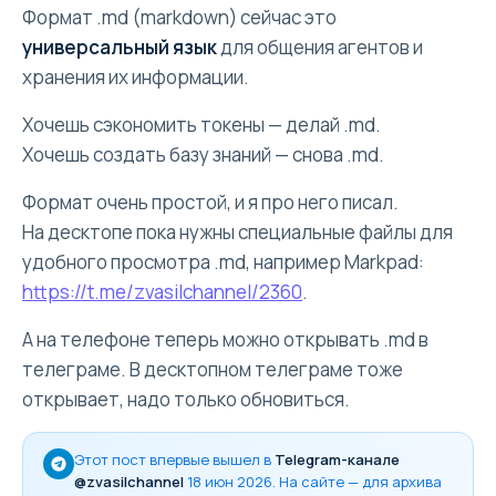
Формат .md (markdown) сейчас это
универсальный язык
для общения агентов и
хранения их информации.
Хочешь сэкономить токены — делай .md.
Хочешь создать базу знаний — снова .md.
Формат очень простой, и я про него писал.
На десктопе пока нужны специальные файлы для
удобного просмотра .md, например Markpad:
https://t.me/zvasilchannel/2360
.
А на телефоне теперь можно открывать .md в
телеграме. В десктопном телеграме тоже
открывает, надо только обновиться.
Этот пост впервые вышел в
Telegram-канале
@zvasilchannel
18 июн 2026
. На сайте — для архива