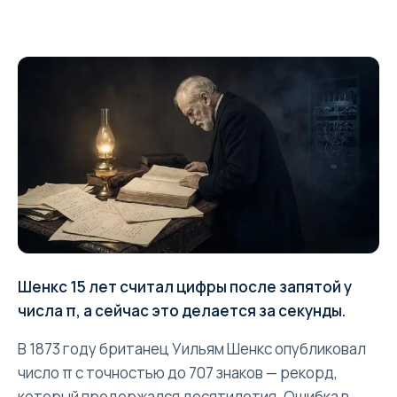
Шенкс 15 лет считал цифры после запятой у
числа π, а сейчас это делается за секунды.
В 1873 году британец Уильям Шенкс опубликовал
число π с точностью до 707 знаков — рекорд,
который продержался десятилетия. Ошибка в