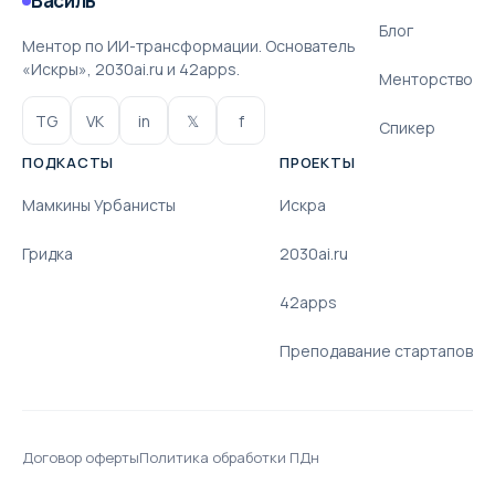
Василь
Блог
Ментор по ИИ-трансформации. Основатель
«Искры», 2030ai.ru и 42apps.
Менторство
TG
VK
in
𝕏
f
Спикер
ПОДКАСТЫ
ПРОЕКТЫ
Мамкины Урбанисты
Искра
Гридка
2030ai.ru
42apps
Преподавание стартапов
Договор оферты
Политика обработки ПДн