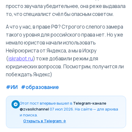
просто звучала убедительнее, она реже выдавала
то, что специалист счёл бы опасным советом.
А что у нас, в праве РФ? Строгого слепого замера
такого уровня для российского права нет. Но уже
немало юристов начали использовать
Нейроюриста от Яндекса, а мы в Искру
(
iskrabot.ru
) тоже добавили режим для
юридических вопросов. Посмотрим, получится ли
побеждать Яндекс)
#ИИ
#образование
Этот пост впервые вышел в
Telegram-канале
@zvasilchannel
07 июл 2026
. На сайте — для архива
и поиска.
Открыть в Telegram →