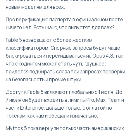
новым моделям для всех.
Про верификацию паспорта в официальном посте
ничего нет. Есть шанс, что выпустят для всех?
Fable 5 возвращают с более жестким
классификатором. Спорные запросы будут чаще
блокироваться и перекидываться на Opus 4.8, так
что с кодингом может стать чуть “душнее”,
придется подбирать слова при запросах проверки
на безопасность и прочие штуки.
Доступ к Fable 5 включают глобально с 1 июля. До
7 июля он будет входить в лимиты Pro, Max, Team и
части Enterprise, дальше только с оплатой по
токенам, как нам и обещали изначально.
Mythos 5 пока вернули только части американских