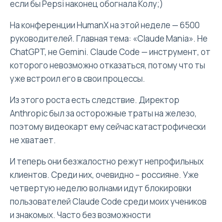
если бы Pepsi наконец обогнала Колу;)
На конференции HumanX на этой неделе — 6500
руководителей. Главная тема: «Claude Mania». Не
ChatGPT, не Gemini. Claude Code — инструмент, от
которого невозможно отказаться, потому что ты
уже встроил его в свои процессы.
Из этого роста есть следствие. Директор
Anthropic был за осторожные траты на железо,
поэтому видеокарт ему сейчас катастрофически
не хватает.
И теперь они безжалостно режут непрофильных
клиентов. Среди них, очевидно – россияне. Уже
четвертую неделю волнами идут блокировки
пользователей Claude Code среди моих учеников
и знакомых. Часто без возможности