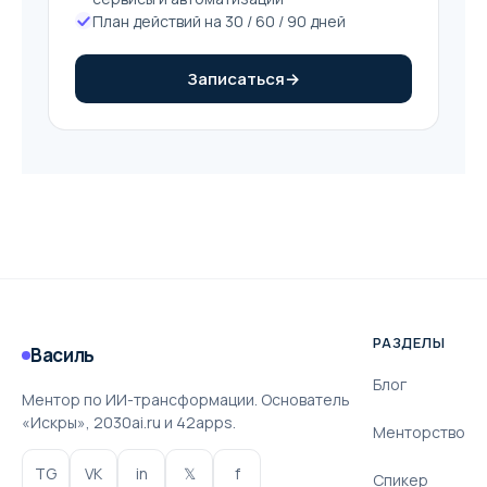
План действий на 30 / 60 / 90 дней
Записаться
→
РАЗДЕЛЫ
Василь
Блог
Ментор по ИИ-трансформации. Основатель
«Искры», 2030ai.ru и 42apps.
Менторство
TG
VK
in
𝕏
f
Спикер